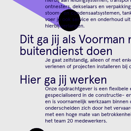
ontnesters, dekselaars en verpakkin
stoom- en condensaatsystemen, tank
voer je ook service en onderhoud uit
hierbij verlangen.
Dit ga jij als Voorma
buitendienst doen
Je gaat zelfstandig, alleen of met en
verlenen of projecten installeren bij
Hier ga jij werken
Onze opdrachtgever is een flexibele e
gespecialiseerd in de constructie- e
en is voornamelijk werkzaam binnen d
onderscheiden zich door het vervaa
met een hoge mate van betrokkenheid
het team 20 medewerkers.