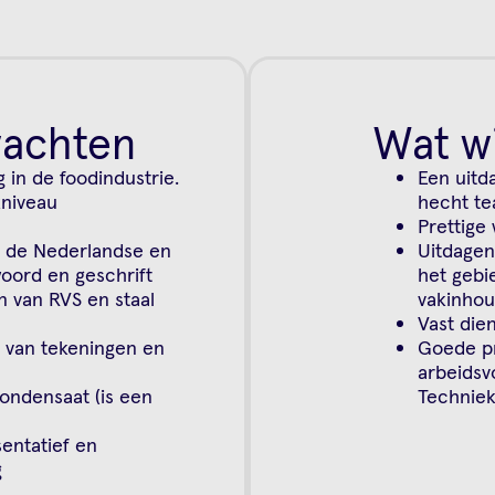
wachten
Wat wi
 in de foodindustrie.
Een uitd
niveau
hecht t
Prettige
 de Nederlandse en
Uitdagen
woord en geschrift
het gebi
n van RVS en staal
vakinhou
Vast die
n van tekeningen en
Goede pr
arbeids
ondensaat (is een
Techniek
sentatief en
g