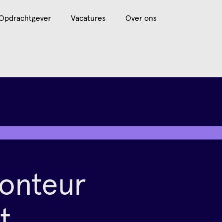
Opdrachtgever
Vacatures
Over ons
onteur
t