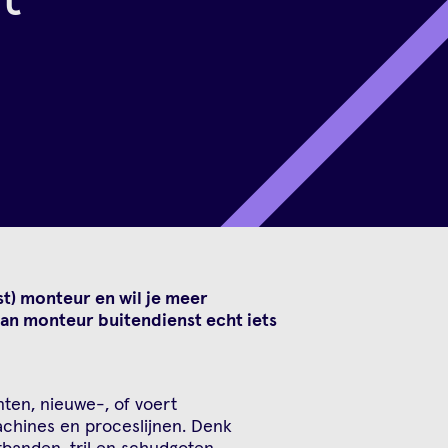
nst) monteur en wil je meer
an monteur buitendienst echt iets
nten, nieuwe-, of voert
chines en proceslijnen. Denk
tbanden, tril en schudgoten,