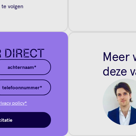
 te volgen
R DIRECT
Meer 
deze v
rivacy policy*