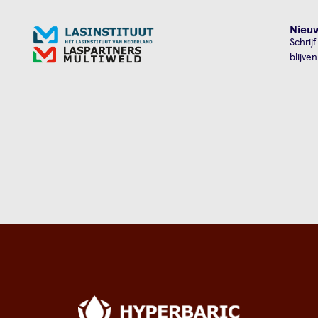
Nieuw
Schrij
blijve