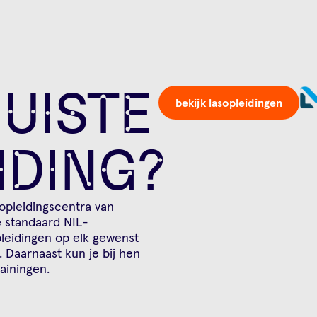
JUISTE
bekijk lasopleidingen
IDING?
sopleidingscentra van
e standaard NIL-
pleidingen op elk gewenst
 Daarnaast kun je bij hen
ainingen.