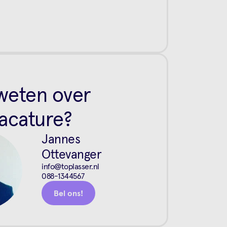
weten over
acature?
Jannes
Ottevanger
info@toplasser.nl
088-1344567
Bel ons!