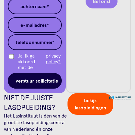
Bel ons!
Ja, ik ga
privacy
akkoord
policy*
met de
NIET DE JUISTE
bekijk
LASOPLEIDING?
lasopleidingen
Het Lasinstituut is één van de
grootste lasopleidingscentra
van Nederland én onze