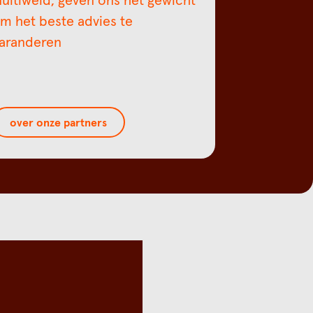
ultiweld, geven ons het gewicht
m het beste advies te
aranderen
over onze partners