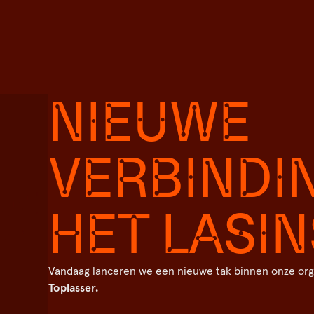
NIEUWE
VERBINDIN
HET LASI
Vandaag lanceren we een nieuwe tak binnen onze orga
Toplasser.