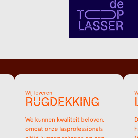
Wij leveren
W
RUGDEKKING
We kunnen kwaliteit beloven,
D
omdat onze lasprofessionals
h