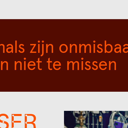
nals zijn onmisba
jn niet te missen
SER