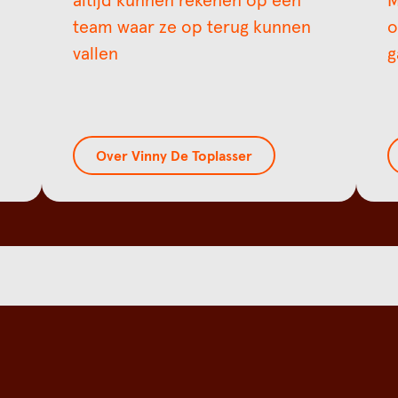
altijd kunnen rekenen op een
M
team waar ze op terug kunnen
o
vallen
g
Over Vinny De Toplasser