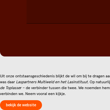
Uit onze ontstaansgeschiedenis blijkt de wil om bij te dragen a
was daar
Laspartners Multiweld en het
Lasinstituut
. Op natuurl
de Toplasse
r – de verbinder tussen die twee. We noemden hem
verbinden we. Neem vooral een kijkje.
bekijk de website