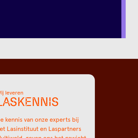
ij leveren
LASKENNIS
e kennis van onze experts bij
et Lasinstituut en Laspartners