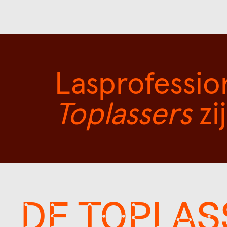
Lasprofessio
Toplassers
zi
DE TOPLAS