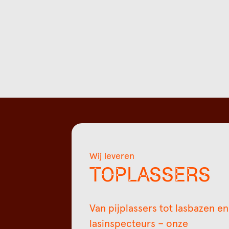
Wij leveren
TOPLASSERS
Van pijplassers tot lasbazen en
lasinspecteurs – onze